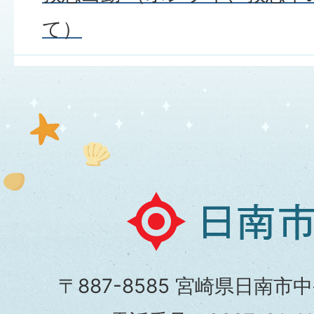
て）
日
南
市
〒887-8585 宮崎県日南市