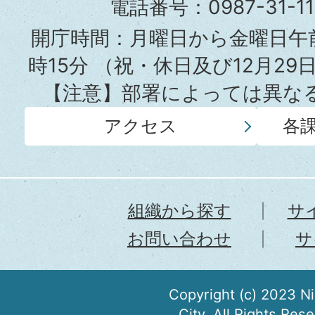
役
電話番号：0987-31-
所
開庁時間：月曜日から金曜日午前
時15分
（祝・休日及び12月29
【注意】部署によっては異な
アクセス
各
組織から探す
サ
お問い合わせ
サ
Copyright (c) 2023 N
City. All Rights Res