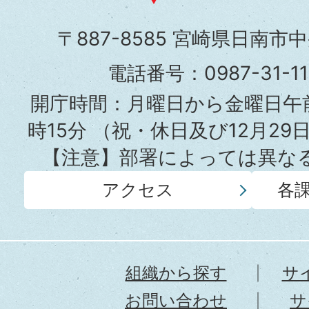
市
〒887-8585 宮崎県日南市
役
電話番号：0987-31-
所
開庁時間：月曜日から金曜日午前
時15分
（祝・休日及び12月29
【注意】部署によっては異な
アクセス
各
組織から探す
サ
お問い合わせ
サ