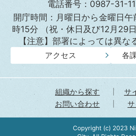
役
電話番号：0987-31-
所
開庁時間：月曜日から金曜日午前
時15分
（祝・休日及び12月29
【注意】部署によっては異な
アクセス
各
組織から探す
サ
お問い合わせ
サ
Copyright (c) 2023 N