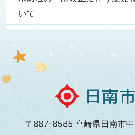
いて
日
南
市
〒887-8585 宮崎県日南市