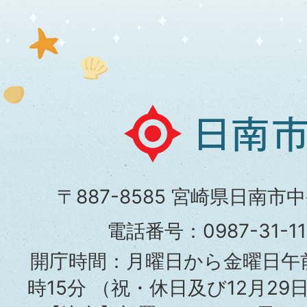
日
南
市
〒887-8585 宮崎県日南市
役
電話番号：0987-31-
所
開庁時間：月曜日から金曜日午前
時15分
（祝・休日及び12月29