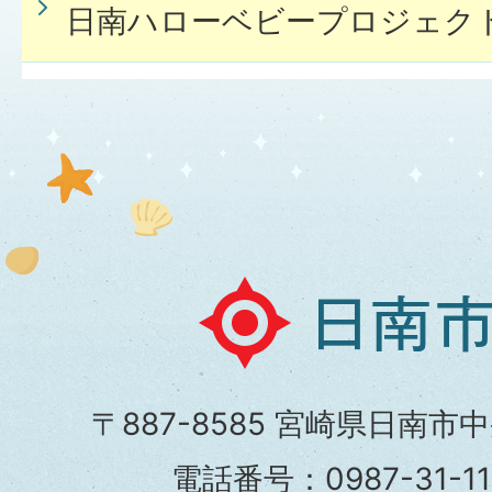
日南ハローベビープロジェク
日
南
市
〒887-8585 宮崎県日南市
役
電話番号：0987-31-