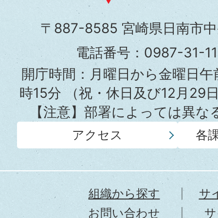
市
〒887-8585 宮崎県日南市
役
電話番号：0987-31-
所
開庁時間：月曜日から金曜日午前
時15分
（祝・休日及び12月29
【注意】部署によっては異な
アクセス
各
組織から探す
サ
お問い合わせ
サ