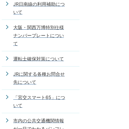
JR日南線の利用補助につ
いて
大阪・関西万博特別仕様
ナンバープレートについ
て
運転士確保対策について
JRに関する各種お問合せ
先について
「宮交スマート65」につ
いて
市内の公共交通機関情報
が一目でわかるパンフレ