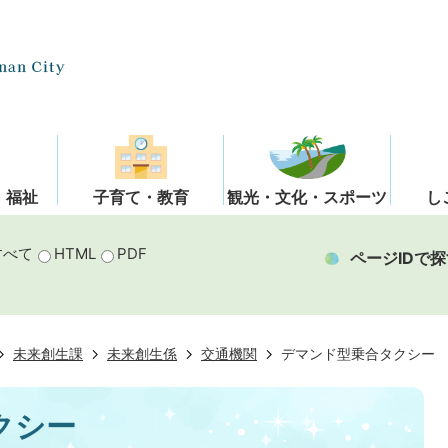
・福祉
子育て・教育
観光・文化・スポーツ
し
すべて
HTML
PDF
ページIDで探
未来創生課
未来創生係
交通機関
デマンド型乗合タクシー
クシー