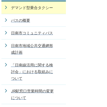
デマンド型乗合タクシー
バスの概要
日南市コミュニティバス
日南市地域公共交通網形
成計画
「日南線活用に関する検
討会」における取組みに
ついて
JR駅窓口営業時間の変更
について