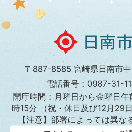
日
南
市
〒887-8585 宮崎県日南市
役
電話番号：0987-31-
所
開庁時間：月曜日から金曜日午前
時15分
（祝・休日及び12月29
【注意】部署によっては異な