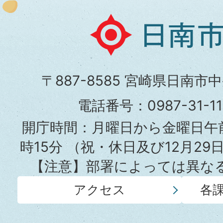
日
南
市
〒887-8585 宮崎県日南市
役
電話番号：0987-31-
所
開庁時間：月曜日から金曜日午前
時15分
（祝・休日及び12月29
【注意】部署によっては異な
アクセス
各