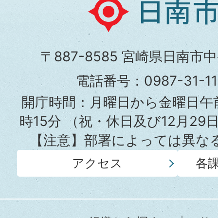
日
南
市
〒887-8585 宮崎県日南市
役
電話番号：0987-31-
所
開庁時間：月曜日から金曜日午前
時15分
（祝・休日及び12月29
【注意】部署によっては異な
アクセス
各