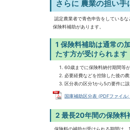
さらに 農業の担い
認定農業者で青色申告をしているな
保険料補助があります。
1 保険料補助は通常の
たす方が受けられます
60歳までに保険料納付期間等
必要経費などを控除した後の農
区分表の区分1から5の要件に
国庫補助区分表 (PDFファイル: 17
2 最長20年間の保険
保険料の補助が受けられる期間は、1.