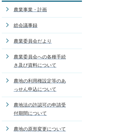
農業事業・計画
総会議事録
農業委員会だより
農業委員会への各種手続
き及び資料について
農地の利用権設定等のあ
っせん申込について
農地法の許認可の申請受
付期間について
農地の原形変更について