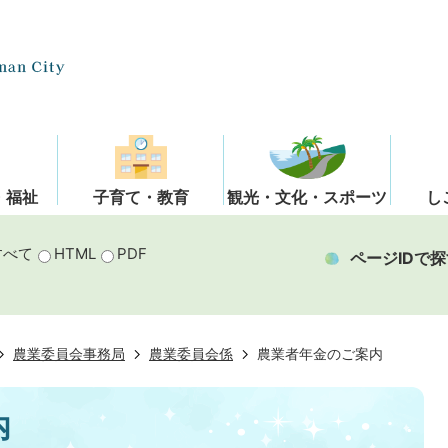
・福祉
子育て・教育
観光・文化・スポーツ
し
すべて
HTML
PDF
ページIDで探
農業委員会事務局
農業委員会係
農業者年金のご案内
内