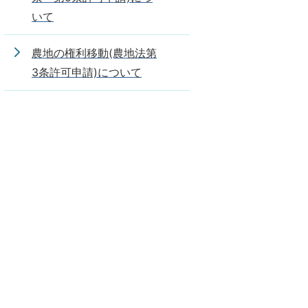
いて
農地の権利移動(農地法第
3条許可申請)について