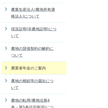
農業生産法人(農地所有適
格法人)について
現況証明(非農地証明)につ
いて
農地の貸借契約の解約に
ついて
農業者年金のご案内
農地の相続等の届出につ
いて
農地の転用(農地法第4
条・第5条許可申請)につ