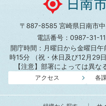
日
南
市
〒887-8585 宮崎県日南市
役
電話番号：0987-31-
所
開庁時間：月曜日から金曜日午前
時15分
（祝・休日及び12月29
【注意】部署によっては異な
アクセス
各