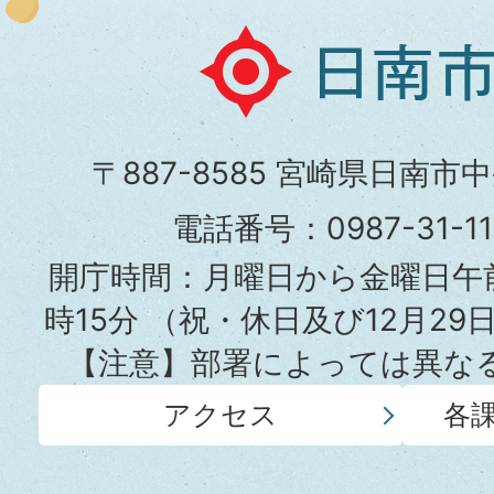
日
南
市
〒887-8585 宮崎県日南市
役
電話番号：0987-31-
所
開庁時間：月曜日から金曜日午前
時15分
（祝・休日及び12月29
【注意】部署によっては異な
アクセス
各