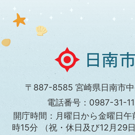
日
南
市
〒887-8585 宮崎県日南市
役
電話番号：0987-31-
所
開庁時間：月曜日から金曜日午前
時15分
（祝・休日及び12月29