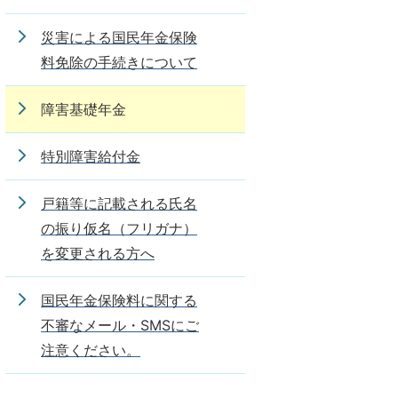
災害による国民年金保険
料免除の手続きについて
障害基礎年金
特別障害給付金
戸籍等に記載される氏名
の振り仮名（フリガナ）
を変更される方へ
国民年金保険料に関する
不審なメール・SMSにご
注意ください。