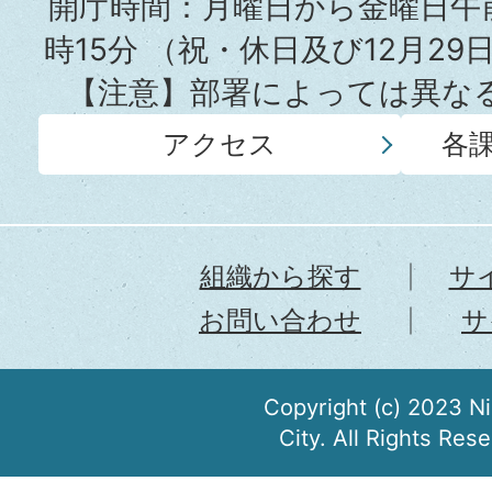
所
開庁時間：月曜日から金曜日午前
時15分
（祝・休日及び12月29
【注意】部署によっては異な
アクセス
各
組織から探す
サ
お問い合わせ
サ
Copyright (c) 2023 N
City. All Rights Res