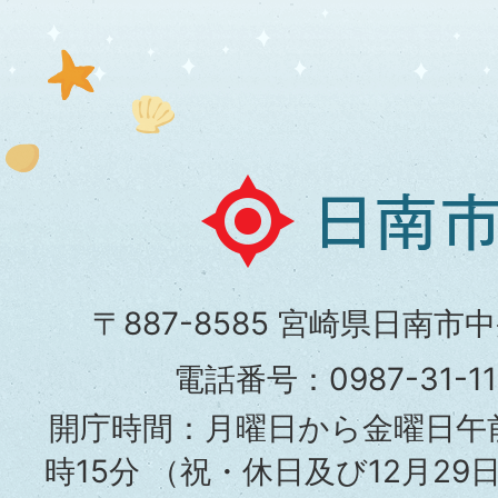
日
南
市
〒887-8585 宮崎県日南市
役
電話番号：0987-31-
所
開庁時間：月曜日から金曜日午前
時15分
（祝・休日及び12月29