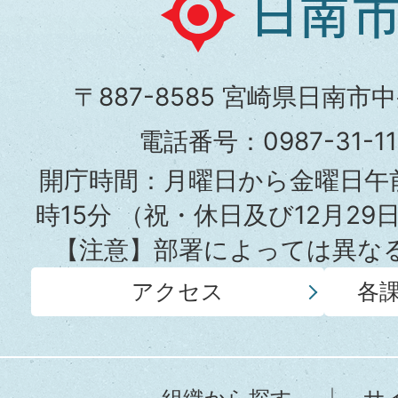
日
南
市
〒887-8585 宮崎県日南市
役
電話番号：0987-31-
所
開庁時間：月曜日から金曜日午前
時15分
（祝・休日及び12月29
【注意】部署によっては異な
アクセス
各