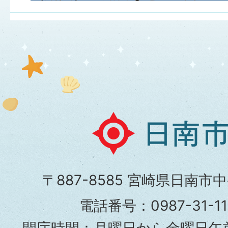
日
南
市
〒887-8585 宮崎県日南市
役
電話番号：0987-31-
所