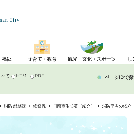
・福祉
子育て・教育
観光・文化・スポーツ
し
すべて
HTML
PDF
ページIDで探
消防 総務課
総務係
日南市消防署（紹介）
消防車両の紹介