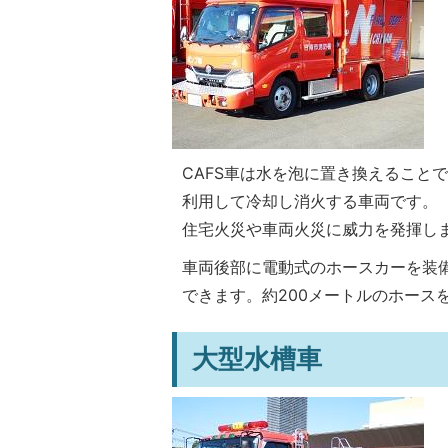
CAFS車は水を泡に置き換えること
利用して冷却し消火する車両です。
住宅火災や車両火災に威力を発揮し
車両後部に電動式のホースカーを装
できます。約200メートルのホース
大型水槽車