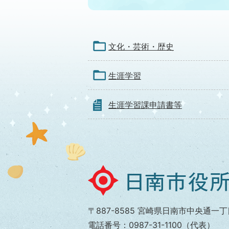
文化・芸術・歴史
生涯学習
生涯学習課申請書等
日
南
市
〒887-8585 宮崎県日南市中央通一丁
役
電話番号：0987-31-1100（代表）