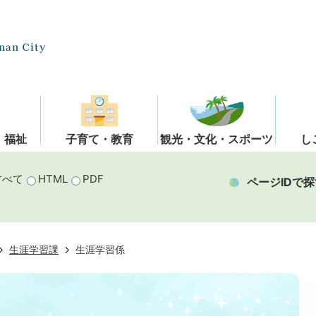
・福祉
子育て・教育
観光・文化・スポーツ
し
すべて
HTML
PDF
ページIDで探
生涯学習課
生涯学習係