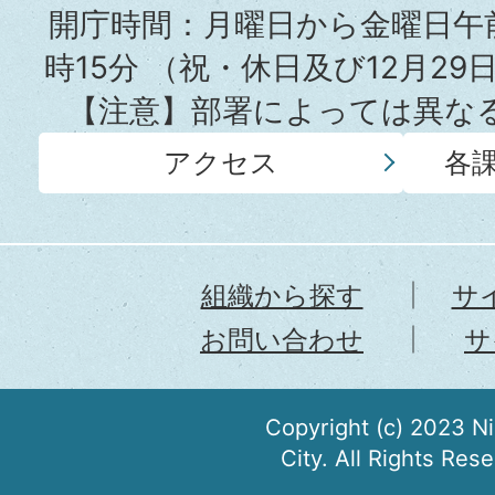
所
開庁時間：月曜日から金曜日午前
時15分
（祝・休日及び12月29
【注意】部署によっては異な
アクセス
各
組織から探す
サ
お問い合わせ
サ
Copyright (c) 2023 N
City. All Rights Res