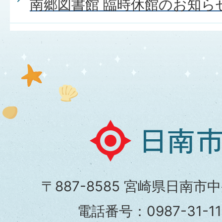
南郷図書館 臨時休館のお知ら
日
南
市
〒887-8585 宮崎県日南市
役
電話番号：0987-31-