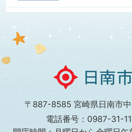
日
南
市
〒887-8585 宮崎県日南市
役
電話番号：0987-31-
所