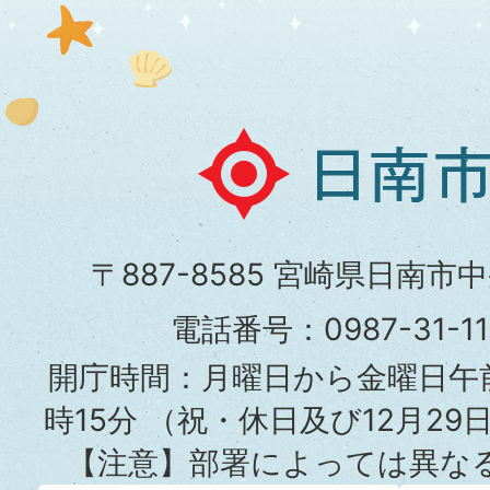
日
南
市
〒887-8585 宮崎県日南市
役
電話番号：0987-31-
所
開庁時間：月曜日から金曜日午前
時15分
（祝・休日及び12月29
【注意】部署によっては異な