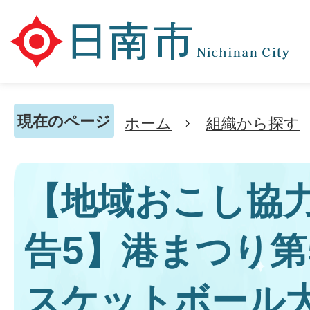
現在のページ
ホーム
組織から探す
【地域おこし協
告5】港まつり第
スケットボール