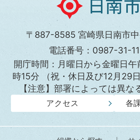
日
南
市
〒887-8585 宮崎県日南市
役
電話番号：0987-31-
所
開庁時間：月曜日から金曜日午前
時15分
（祝・休日及び12月29
【注意】部署によっては異な
アクセス
各