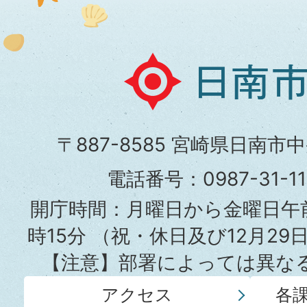
日
南
市
〒887-8585 宮崎県日南市
役
電話番号：0987-31-
所
開庁時間：月曜日から金曜日午前
時15分
（祝・休日及び12月29
【注意】部署によっては異な
アクセス
各