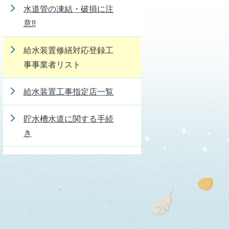
水道管の凍結・破損に注
意!!
給水装置修繕対応登録工
事事業者リスト
給水装置工事指定店一覧
貯水槽水道に関する手続
き