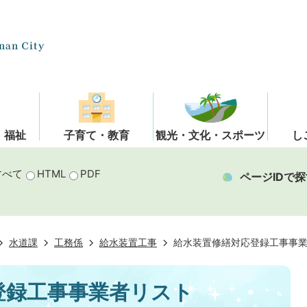
・福祉
子育て・教育
観光・文化・スポーツ
し
すべて
HTML
PDF
ページIDで探
水道課
工務係
給水装置工事
給水装置修繕対応登録工事事
登録工事事業者リスト