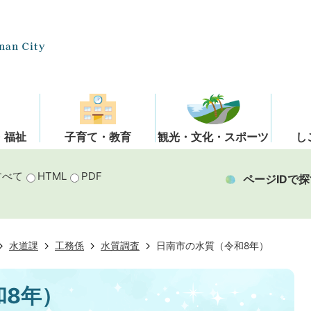
・福祉
子育て・教育
観光・文化・スポーツ
し
すべて
HTML
PDF
ページIDで探
水道課
工務係
水質調査
日南市の水質（令和8年）
和8年）