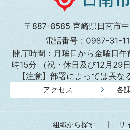
南
市
〒887-8585 宮崎県日南市
役
電話番号：0987-31-
所
開庁時間：月曜日から金曜日午前
時15分
（祝・休日及び12月29
【注意】部署によっては異な
アクセス
各
組織から探す
サ