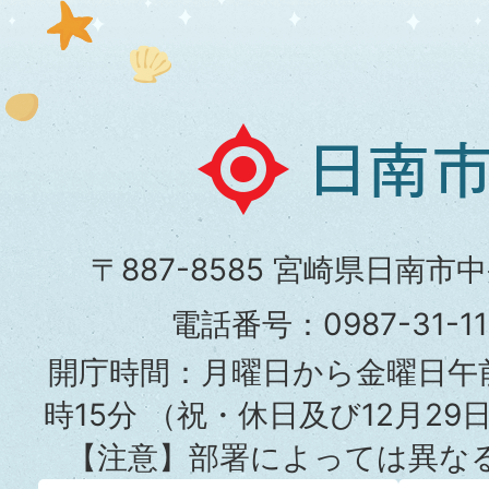
日
南
市
〒887-8585 宮崎県日南市
役
電話番号：0987-31-
所
開庁時間：月曜日から金曜日午前
時15分
（祝・休日及び12月29
【注意】部署によっては異な