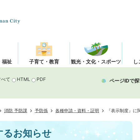
・福祉
子育て・教育
観光・文化・スポーツ
し
すべて
HTML
PDF
ページIDで探
消防 予防課
予防係
各種申請・資料・証明
『表示制度』に
するお知らせ