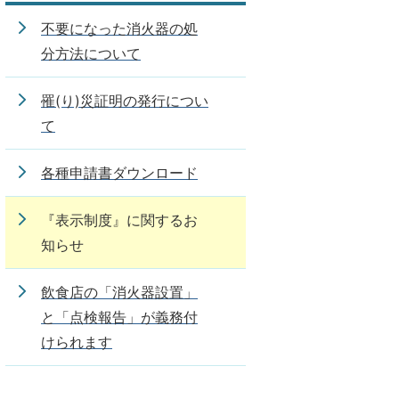
不要になった消火器の処
分方法について
罹(り)災証明の発行につい
て
各種申請書ダウンロード
『表示制度』に関するお
知らせ
飲食店の「消火器設置」
と「点検報告」が義務付
けられます