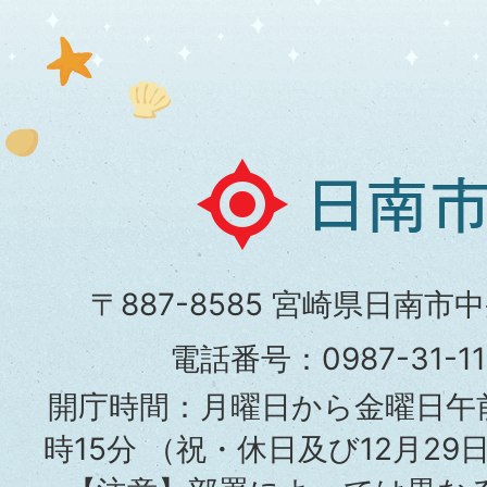
日
南
市
〒887-8585 宮崎県日南市
役
電話番号：0987-31-
所
開庁時間：月曜日から金曜日午前
時15分
（祝・休日及び12月29