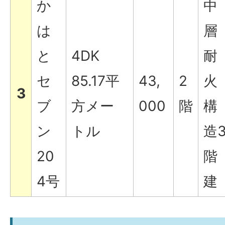
か
中
は
層
と
4DK
耐
セ
85.17平
43,
2
火
3
ブ
方メー
000
階
構
ン
トル
造
20
階
4号
建