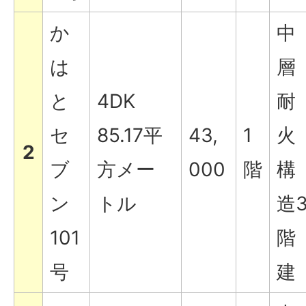
か
中
は
層
と
4DK
耐
セ
85.17平
43,
1
火
2
ブ
方メー
000
階
構
ン
トル
造
101
階
号
建