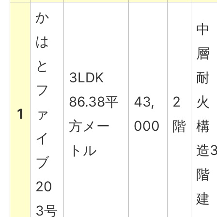
か
中
は
層
と
3LDK
耐
フ
86.38平
43,
2
火
1
ァ
方メー
000
階
構
イ
トル
造
ブ
階
20
建
3号