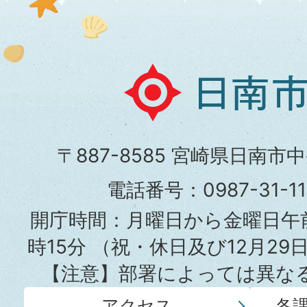
日
南
市
〒887-8585 宮崎県日南市
役
電話番号：0987-31-
所
開庁時間：月曜日から金曜日午前
時15分
（祝・休日及び12月29
【注意】部署によっては異な
アクセス
各