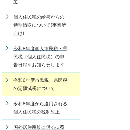
て
個人住民税の給与からの
特別徴収について(事業所
向け)
令和8年度個人市民税・県
民税（個人住民税）の申
告日程をお知らせします
令和6年度市民税・県民税
の定額減税について
令和6年度から適用される
個人住民税の税制改正
国外居住親族に係る扶養