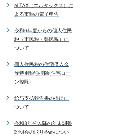
eLTAX（エルタックス）に
よる市税の電子申告
令和6年度からの個人住民
税（市民税・県民税）に
ついて
個人住民税の住宅借入金
等特別税額控除(住宅ロー
ン控除)
給与支払報告書の提出に
ついて
令和3年分以降の年末調整
説明会の取りやめについ