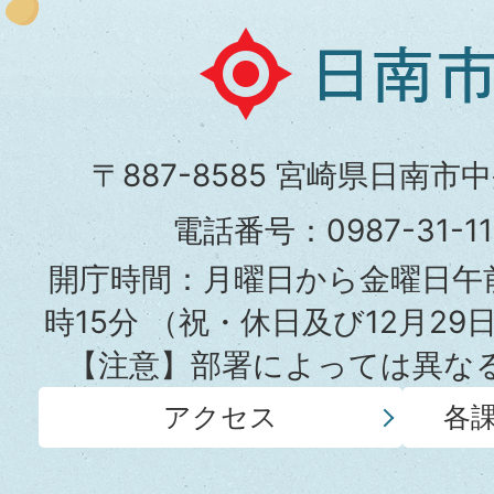
日
南
市
〒887-8585 宮崎県日南市
役
電話番号：0987-31-
所
開庁時間：月曜日から金曜日午前
時15分
（祝・休日及び12月29
【注意】部署によっては異な
アクセス
各