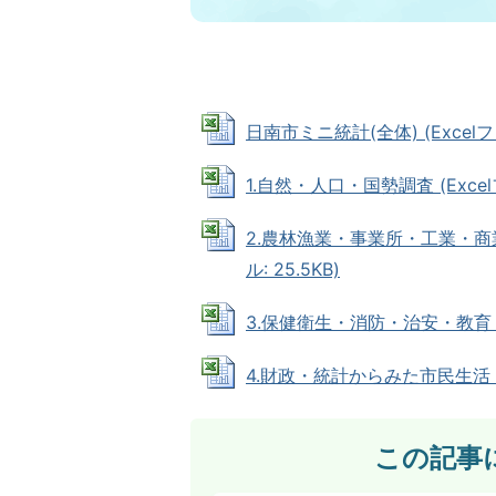
日南市ミニ統計(全体) (Excelファ
1.自然・人口・国勢調査 (Excelフ
2.農林漁業・事業所・工業・商
ル: 25.5KB)
3.保健衛生・消防・治安・教育・文化
4.財政・統計からみた市民生活・市政
この記事