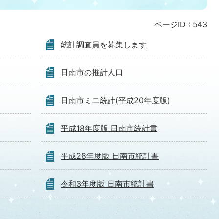
ページID :
543
統計調査員を募集します
日南市の推計人口
日南市ミニ統計(平成20年度版)
平成18年度版 日南市統計書
平成28年度版 日南市統計書
令和3年度版 日南市統計書