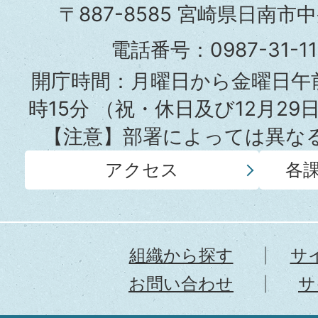
市
〒887-8585 宮崎県日南市
役
電話番号：0987-31-
所
開庁時間：月曜日から金曜日午前
時15分
（祝・休日及び12月29
【注意】部署によっては異な
アクセス
各
組織から探す
サ
お問い合わせ
サ