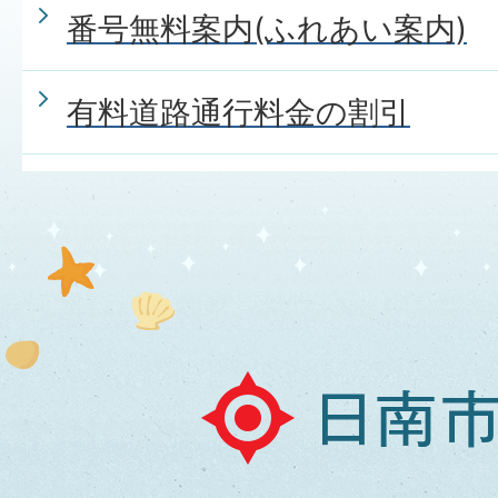
番号無料案内(ふれあい案内)
有料道路通行料金の割引
日
南