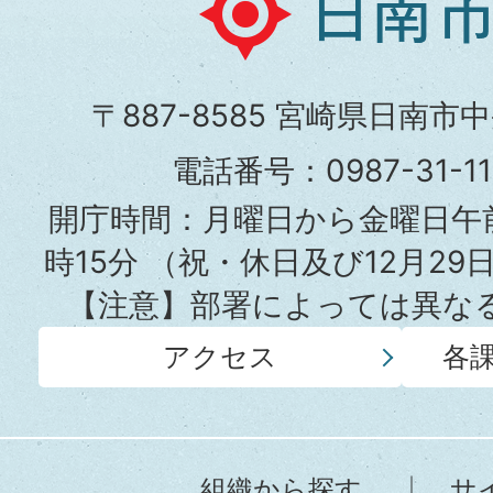
南
市
〒887-8585 宮崎県日南市
役
電話番号：0987-31-
所
開庁時間：月曜日から金曜日午前
時15分
（祝・休日及び12月29
【注意】部署によっては異な
アクセス
各
組織から探す
サ