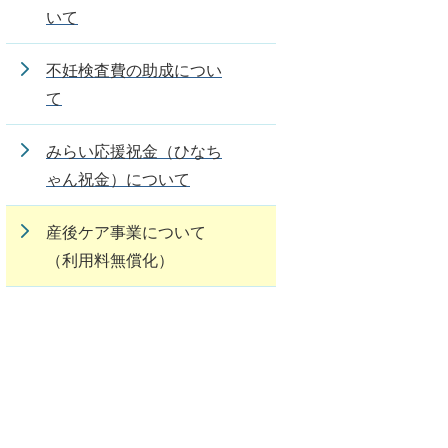
いて
不妊検査費の助成につい
て
みらい応援祝金（ひなち
ゃん祝金）について
産後ケア事業について
（利用料無償化）