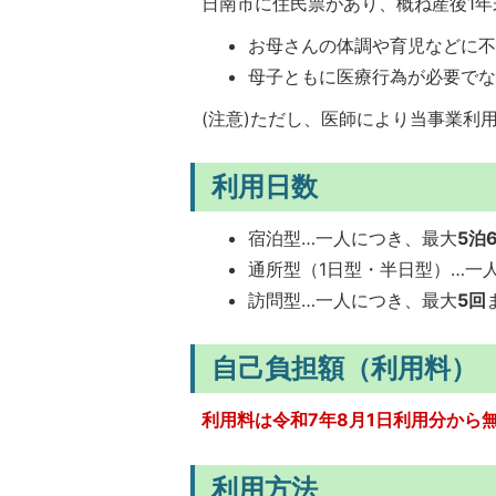
日南市に住民票があり、概ね産後1
お母さんの体調や育児などに
母子ともに医療行為が必要で
(注意)ただし、医師により当事業利
利用日数
宿泊型…一人につき、最大
5泊
通所型（1日型・半日型）…一
訪問型…一人につき、最大
5回
自己負担額（利用料）
利用料は令和7年8月1日利用分から
利用方法