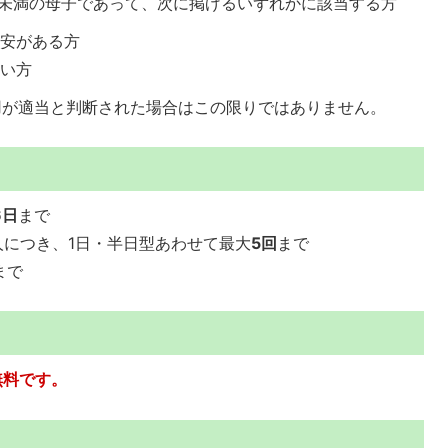
年未満の母子であって、次に掲げるいずれかに該当する方
不安がある方
ない方
用が適当と判断された場合はこの限りではありません。
6日
まで
人につき、1日・半日型あわせて最大
5回
まで
まで
無料です。