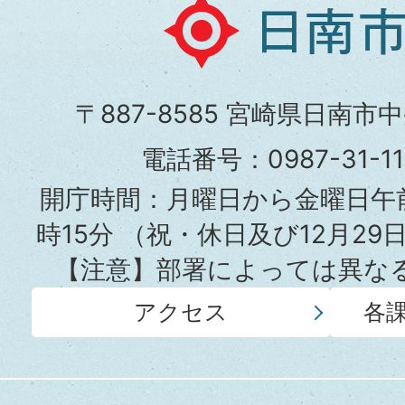
日
南
市
〒887-8585 宮崎県日南市
役
電話番号：0987-31-
所
開庁時間：月曜日から金曜日午前
時15分
（祝・休日及び12月29
【注意】部署によっては異な
アクセス
各