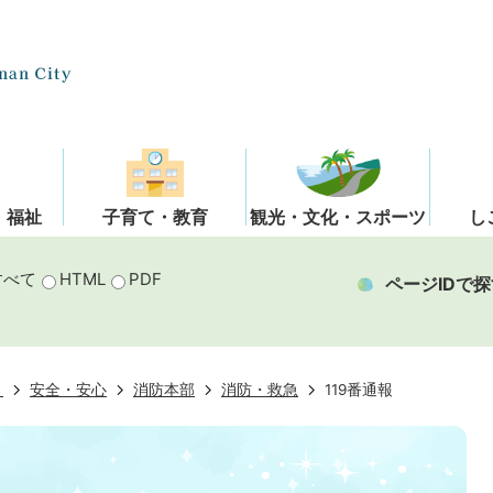
・福祉
子育て・教育
観光・文化・スポーツ
し
すべて
HTML
PDF
ページIDで探
き
安全・安心
消防本部
消防・救急
119番通報