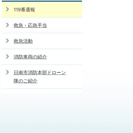
119番通報
救急・応急手当
救急活動
消防車両の紹介
日南市消防本部ドローン
隊のご紹介