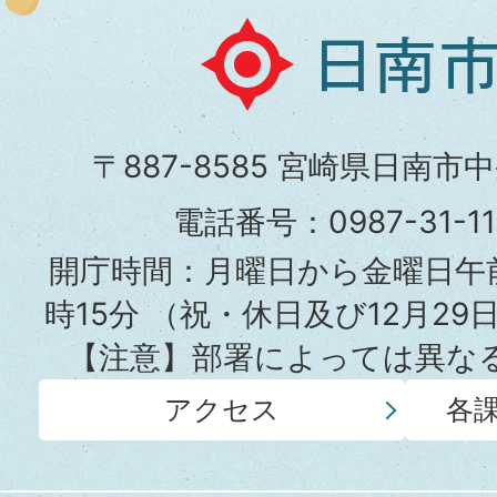
日
南
市
〒887-8585 宮崎県日南市
役
電話番号：0987-31-
所
開庁時間：月曜日から金曜日午前
時15分
（祝・休日及び12月29
【注意】部署によっては異な
アクセス
各