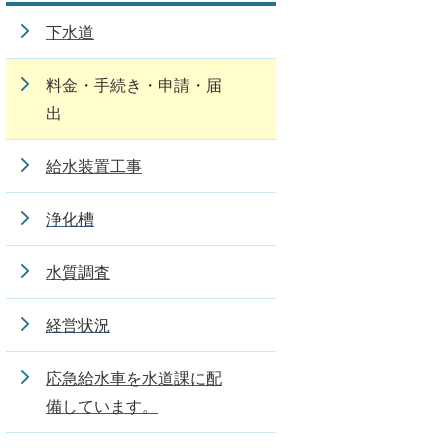
下水道
料金・手続き・申請・届
出
給水装置工事
浄化槽
水質調査
経営状況
応急給水車を水道課に配
備しています。