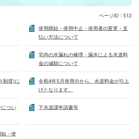
ページID :
513
使用開始・使用中止・使用者の変更・支
払い方法について
宅内の水漏れの修理・漏水による水道料
金の減額について
ス制度)に
令和4年5月使用分から、水道料金が引上
げとなります。
件につい
下水道課申請書等
開始・使