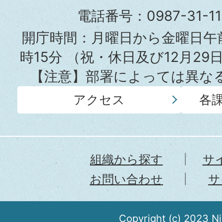
役
電話番号：0987-31-
所
開庁時間：月曜日から金曜日午前
時15分
（祝・休日及び12月29
【注意】部署によっては異な
アクセス
各
組織から探す
サ
お問い合わせ
サ
Copyright (c) 2023 N