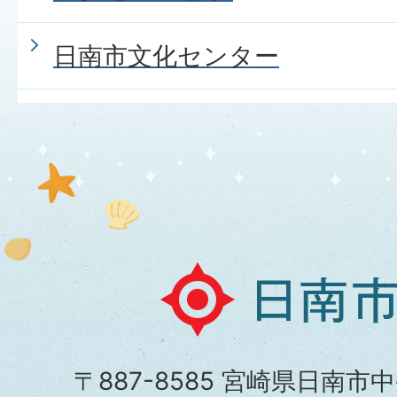
日南市文化センター
日
南
市
〒887-8585 宮崎県日南市