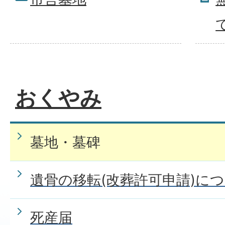
おくやみ
墓地・墓碑
遺骨の移転(改葬許可申請)に
死産届