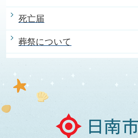
死亡届
葬祭について
日
南