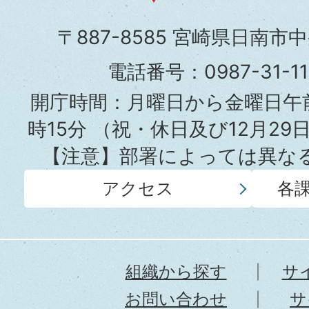
市
〒887-8585 宮崎県日南市
役
電話番号：0987-31-
所
開庁時間：月曜日から金曜日午前
時15分
（祝・休日及び12月29
【注意】部署によっては異な
アクセス
各
組織から探す
サ
お問い合わせ
サ