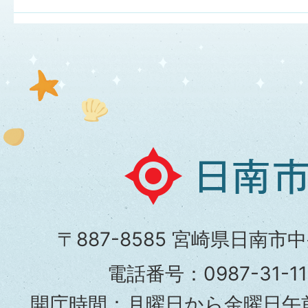
日
南
市
〒887-8585 宮崎県日南市
役
電話番号：0987-31-
所
開庁時間：月曜日から金曜日午前