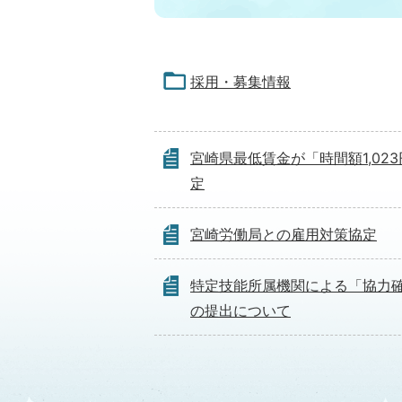
採用・募集情報
宮崎県最低賃金が「時間額1,02
定
宮崎労働局との雇用対策協定
特定技能所属機関による「協力
の提出について