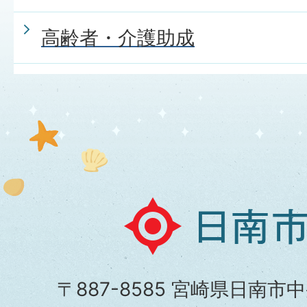
高齢者・介護助成
日
南
市
〒887-8585 宮崎県日南市