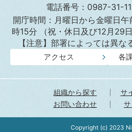
役
電話番号：0987-31-
所
開庁時間：月曜日から金曜日午前
時15分
（祝・休日及び12月29
【注意】部署によっては異な
アクセス
各
組織から探す
サ
お問い合わせ
サ
Copyright (c) 2023 N