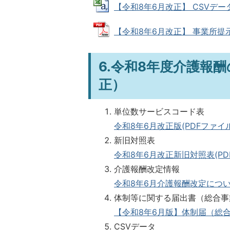
【令和8年6月改正】 CSVデータ (
【令和8年6月改正】 事業所提示用
6.令和8年度介護報
正）
単位数サービスコード表
令和8年6月改正版(PDFファイル:1
新旧対照表
令和8年6月改正新旧対照表(PDFフ
介護報酬改定情報
令和8年6月介護報酬改定について(
体制等に関する届出書（総合事
【令和8年6月版】体制届（総合事業）
CSVデータ