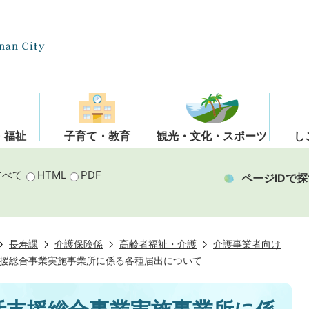
・福祉
子育て・教育
観光・文化・スポーツ
し
すべて
HTML
PDF
ページIDで探
長寿課
介護保険係
高齢者福祉・介護
介護事業者向け
援総合事業実施事業所に係る各種届出について